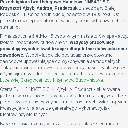
Przedsiębiorstwo Usługowo Handlowe "INSAT" S.C.
Krzysztof Ajzyk, Andrzej Prudaczuk
z siedzibą w Białej
Podlaskiej, ul. Osiedle Sitnickie 5, powstało w 1995 roku. Od
początku swojej działalności świadczy usługi w branży techniki
sanitarnej.
Firma zatrudnia średnio 15 osób, w tym instalatorów, spawaczy,
izolera i robotników budowlanych.
Wszyscy pracownicy
posiadają wysokie kwalifikacje i długoletnie doświadczenie
zawodowe
. Współwłaściciele posiadają przygotowanie
zawodowe upoważniające do wykonywania samodzielnych
funkcji kierownika budowy i robót w specjalności instalacyjno -
inżynieryjnym w zakresie sieci sanitarnych oraz przynależą do
Lubelskiej Okręgowej Izby Inżynierów Budownictwa
.
Oferta P.U.H. "INSAT" S.C. K. Ajzyk, A. Prudaczuk skierowana
jest zarówno do inwestorów bezpośrednich realizujących duże
przedsięwzięcia inwestycyjne, firm budowlanych wykonujących
inwestycje w charakterze generalnego wykonawcy, jak i
klientów indywidualnych.
Nasze doświadczenie, wiedza, a także zaplecze techniczne