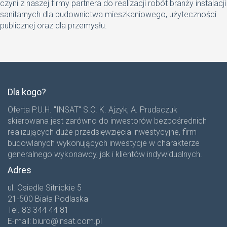
czyni z naszej firmy partnera do realizacji robót branży instalacji
sanitarnych dla budownictwa mieszkaniowego, użyteczności
publicznej oraz dla przemysłu.
Dla kogo?
Oferta P.U.H. "INSAT" S.C. K. Ajzyk, A. Prudaczuk
skierowana jest zarówno do inwestorów bezpośrednich
realizujących duże przedsięwzięcia inwestycyjne, firm
budowlanych wykonujących inwestycje w charakterze
generalnego wykonawcy, jak i klientów indywidualnych.
Adres
ul. Osiedle Sitnickie 5
21-500 Biała Podlaska
Tel. 83 344 44 81
E-mail:
biuro@insat.com.pl