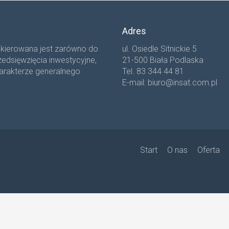
Adres
k skierowana jest zarówno do
ul. Osiedle Sitnickie 5
edsięwzięcia inwestycyjne,
21-500 Biała Podlaska
arakterze generalnego
Tel. 83 344 44 81
E-mail:
biuro@insat.com.pl
Start
O nas
Oferta