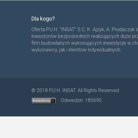
Dla kogo?
Oferta P.U.H. "INSAT" S.C. K. Ajzyk, A. Prudaczu
inwestorów bezpośrednich realizujących duże prz
firm budowlanych wykonujących inwestycje w ch
wykonawcy, jak i klientów indywidualnych.
© 2018
P.U.H. INSAT
. All Rights Reserved.
Odwiedzin: 185690