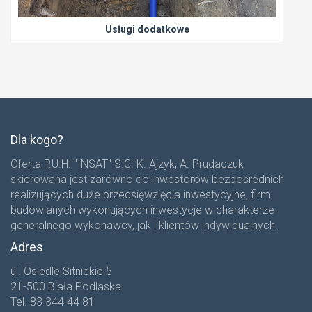
Usługi dodatkowe
Dla kogo?
Oferta P.U.H. "INSAT" S.C. K. Ajzyk, A. Prudaczuk
skierowana jest zarówno do inwestorów bezpośrednich
realizujących duże przedsięwzięcia inwestycyjne, firm
budowlanych wykonujących inwestycje w charakterze
generalnego wykonawcy, jak i klientów indywidualnych.
Adres
ul. Osiedle Sitnickie 5
21-500 Biała Podlaska
Tel. 83 344 44 81